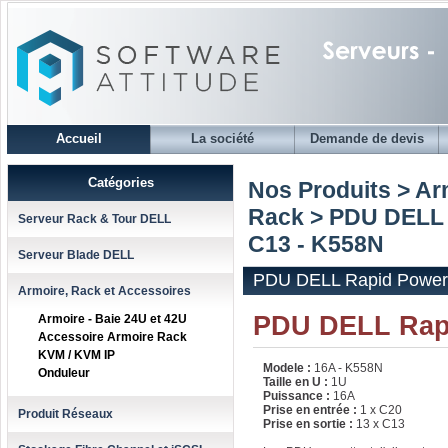
Accueil
La société
Demande de devis
Catégories
Nos Produits > Ar
Rack
> PDU DELL R
Serveur Rack & Tour DELL
C13 - K558N
Serveur Blade DELL
PDU DELL Rapid Power 1
Armoire, Rack et Accessoires
PDU DELL Rap
Armoire - Baie 24U et 42U
Accessoire Armoire Rack
KVM / KVM IP
Modele :
16A - K558N
Onduleur
Taille en U :
1U
Puissance :
16A
Prise en entrée :
1 x C20
Produit Réseaux
Prise en sortie :
13 x C13