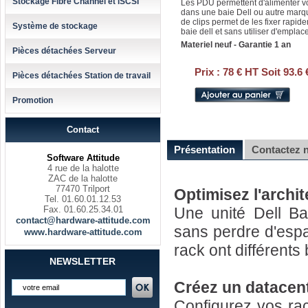
Stockage Fibre Channel et iSCSI
Les PDU permettent d'alimenter v
dans une baie Dell ou autre marq
de clips permet de les fixer rapi
Système de stockage
baie dell et sans utiliser d'empla
Materiel neuf - Garantie 1 an
Pièces détachées Serveur
Prix :
78 € HT Soit 93.6
Pièces détachées Station de travail
Promotion
Contact
Présentation
Contactez 
Software Attitude
4 rue de la halotte
ZAC de la halotte
77470 Trilport
Optimisez l'archit
Tel. 01.60.01.12.53
Fax. 01.60.25.34.01
Une unité Dell Ba
contact@hardware-attitude.com
sans perdre d'espa
www.hardware-attitude.com
rack ont différents
NEWSLETTER
Créez un datacent
Configurez vos rac