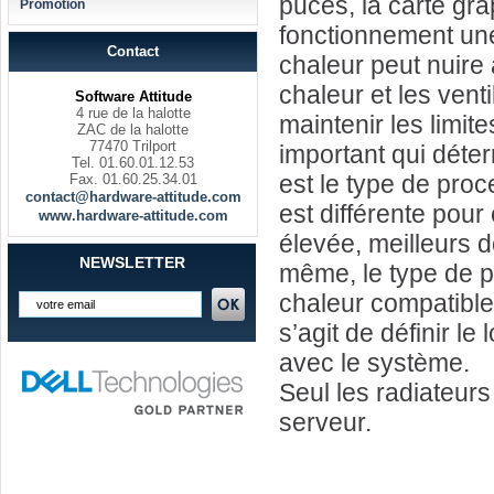
puces, la carte gra
Promotion
fonctionnement une
Contact
chaleur peut nuire
chaleur et les vent
Software Attitude
4 rue de la halotte
maintenir les limit
ZAC de la halotte
77470 Trilport
important qui déte
Tel. 01.60.01.12.53
est le type de pro
Fax. 01.60.25.34.01
contact@hardware-attitude.com
est différente pou
www.hardware-attitude.com
élevée, meilleurs d
NEWSLETTER
même, le type de p
chaleur compatible.
s’agit de définir l
avec le système.
Seul les radiateurs
serveur.