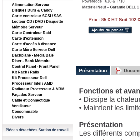
Poweredge T610 & T710
Alimentation Serveur
Matériel Neuf – Garantie DELL 1
Disques Durs & Caddy
Carte controleur SCSI / SAS
Prix :
85 € HT Soit 102 
Lecteur CD / DVD / Disquette
Mémoire Serveur
Carte Controleur Raid
Carte d'extension
Carte d'accès à distance
Carte Mère Serveur Dell
Backplane - Media Baie
Riser - Bank Mémoire
Control Panel - Front Panel
Présentation
Docume
Kit Rack / Rails
Kit Processeur Dell
Processeur Intel / AMD
Radiateur Processeur & VRM
Fonctions et ava
Façades Serveur
• Dissipe la chaleu
Cable et Connectique
Ventilateur
• Maintient les lim
Consommable
Divers
Présentation
Pièces détachées Station de travail
Les différents com