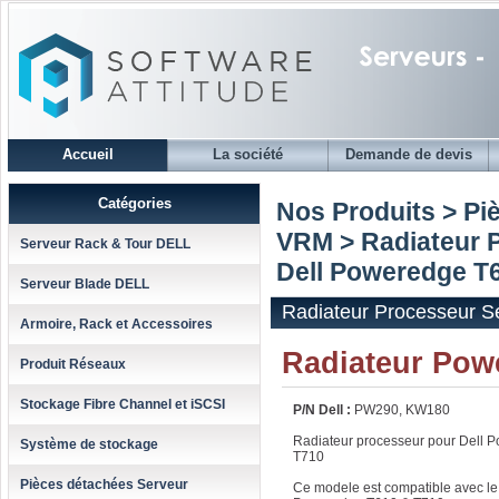
Accueil
La société
Demande de devis
Catégories
Nos Produits > Pi
VRM
>
Radiateur 
Serveur Rack & Tour DELL
Dell Poweredge T
Serveur Blade DELL
Radiateur Processeur 
Armoire, Rack et Accessoires
Radiateur Pow
Produit Réseaux
Stockage Fibre Channel et iSCSI
P/N Dell :
PW290, KW180
Radiateur processeur pour Dell 
Système de stockage
T710
Pièces détachées Serveur
Ce modele est compatible avec le