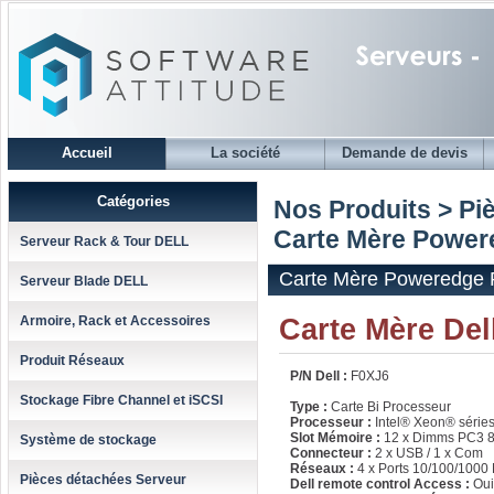
Accueil
La société
Demande de devis
Catégories
Nos Produits > Pi
Carte Mère Power
Serveur Rack & Tour DELL
Carte Mère Poweredge 
Serveur Blade DELL
Carte Mère De
Armoire, Rack et Accessoires
Produit Réseaux
P/N Dell :
F0XJ6
Stockage Fibre Channel et iSCSI
Type :
Carte Bi Processeur
Processeur :
Intel® Xeon® série
Slot Mémoire :
12 x Dimms PC3 
Système de stockage
Connecteur :
2 x USB / 1 x Com
Réseaux :
4 x Ports 10/100/1000 
Pièces détachées Serveur
Dell remote control Access :
Oui