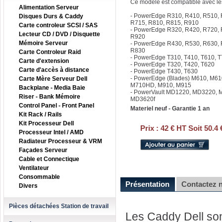
Ce modele est compatible avec les
Alimentation Serveur
- PowerEdge R310, R410, R510, 
Disques Durs & Caddy
R715, R810, R815, R910
Carte controleur SCSI / SAS
- PowerEdge R320, R420, R720, 
Lecteur CD / DVD / Disquette
R920
Mémoire Serveur
- PowerEdge R430, R530, R630,
R830
Carte Controleur Raid
- PowerEdge T310, T410, T610, 
Carte d'extension
- PowerEdge T320, T420, T620
Carte d'accès à distance
- PowerEdge T430, T630
- PowerEdge (Blades) M610, M61
Carte Mère Serveur Dell
M710HD, M910, M915
Backplane - Media Baie
- PowerVault MD1220, MD3220, 
Riser - Bank Mémoire
MD3620f
Control Panel - Front Panel
Materiel neuf - Garantie 1 an
Kit Rack / Rails
Kit Processeur Dell
Prix :
42 € HT Soit 50.4
Processeur Intel / AMD
Radiateur Processeur & VRM
Façades Serveur
Cable et Connectique
Ventilateur
Consommable
Présentation
Contactez 
Divers
Pièces détachées Station de travail
Les Caddy Dell son