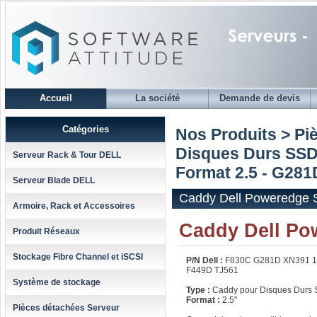
Accueil
La société
Demande de devis
Catégories
Nos Produits > Pi
Disques Durs SSD
Serveur Rack & Tour DELL
Format 2.5 - G281
Serveur Blade DELL
Caddy Dell Poweredge S
Armoire, Rack et Accessoires
Caddy Dell Pow
Produit Réseaux
Stockage Fibre Channel et iSCSI
P/N Dell :
F830C G281D XN391 
F449D TJ561
Système de stockage
Type :
Caddy pour Disques Durs 
Format :
2.5"
Pièces détachées Serveur