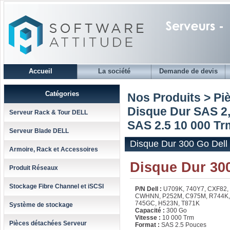
Accueil
La société
Demande de devis
Catégories
Nos Produits > Pi
Disque Dur SAS 2,
Serveur Rack & Tour DELL
SAS 2.5 10 000 Trm
Serveur Blade DELL
Disque Dur 300 Go Dell
Armoire, Rack et Accessoires
Disque Dur 30
Produit Réseaux
Stockage Fibre Channel et iSCSI
P/N Dell :
U709K, 740Y7, CXF82,
CWHNN, P252M, C975M, R744K,
745GC, H523N, T871K
Système de stockage
Capacité :
300 Go
Vitesse :
10 000 Trm
Pièces détachées Serveur
Format :
SAS 2.5 Pouces