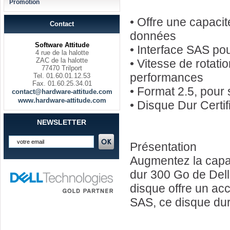
Promotion
• Offre une capaci
Contact
données
Software Attitude
• Interface SAS po
4 rue de la halotte
ZAC de la halotte
• Vitesse de rotati
77470 Trilport
performances
Tel. 01.60.01.12.53
Fax. 01.60.25.34.01
• Format 2.5, pour
contact@hardware-attitude.com
www.hardware-attitude.com
• Disque Dur Certi
NEWSLETTER
Présentation
Augmentez la capac
dur 300 Go de Dell.
disque offre un ac
SAS, ce disque dur