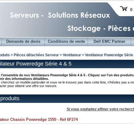
0 
Demande de devis
Conditions de vente
Dell EMC Partner
oduits > Pièces détachées Serveur >
Ventilateur
> Ventilateur Poweredge Série 
ilateur Poweredge Série 4 & 5
i l'ensemble de nos Ventilateurs Poweredge Série 4 & 5 . Cliquez sur l'un des produit
nir des informations détaillées.
 cherchez un modèle particulier et vous ne le trouvez pas dans cette liste, n'hésitez pas a n
acter pour obtenir une offre sur mesure.
produits
Si vous souhaitez affiner votre recherc
lateur Chassis Poweredge 1550 - Ref 6F274