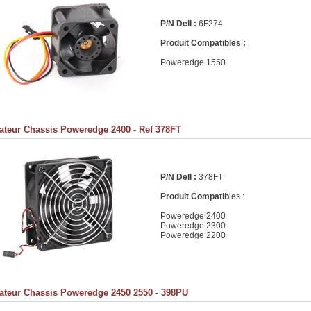
P/N Dell :
6F274
Produit Compatibles :
Poweredge 1550
lateur Chassis Poweredge 2400 - Ref 378FT
P/N Dell :
378FT
Produit Compatib
les :
Poweredge 2400
Poweredge 2300
Poweredge 2200
lateur Chassis Poweredge 2450 2550 - 398PU