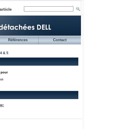
article
Références
Contact
4 & 5
s pour
ous
he: