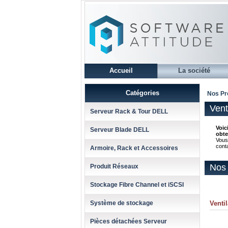
Accueil
La société
Catégories
Nos Pr
Vent
Serveur Rack & Tour DELL
Voic
Serveur Blade DELL
obte
Vous
cont
Armoire, Rack et Accessoires
Nos 
Produit Réseaux
Stockage Fibre Channel et iSCSI
Système de stockage
Venti
Pièces détachées Serveur