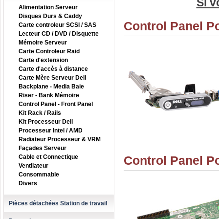
Si v
Alimentation Serveur
Disques Durs & Caddy
Control Panel P
Carte controleur SCSI / SAS
Lecteur CD / DVD / Disquette
Mémoire Serveur
Carte Controleur Raid
Carte d'extension
Carte d'accès à distance
Carte Mère Serveur Dell
Backplane - Media Baie
Riser - Bank Mémoire
Control Panel - Front Panel
Kit Rack / Rails
Kit Processeur Dell
Processeur Intel / AMD
Radiateur Processeur & VRM
Façades Serveur
Cable et Connectique
Control Panel P
Ventilateur
Consommable
Divers
Pièces détachées Station de travail