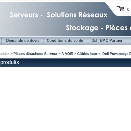
0 
Demande de devis
Conditions de vente
Dell EMC Partner
oduits > Pièces détachées Serveur >
A VOIR
> Câbles interne Dell Poweredge D
produits