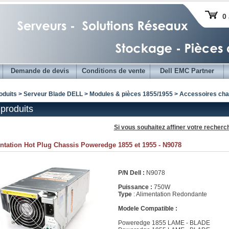
0 
Demande de devis
Conditions de vente
Dell EMC Partner
oduits > Serveur Blade DELL >
Modules & pièces 1855/1955
> Accessoires cha
produits
Si vous souhaitez affiner votre recherc
ntation Hot Plug Chassis Poweredge 1855 et 1955 - N9078
P/N Dell :
N9078
Puissance :
750W
Type
: Alimentation Redondante
Modele Compatible :
Poweredge 1855 LAME - BLADE