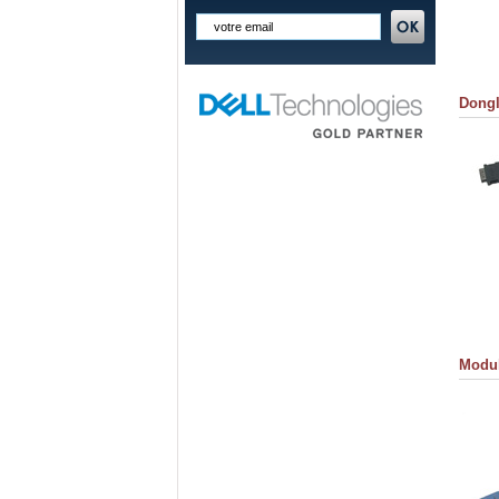
Dongl
Modul