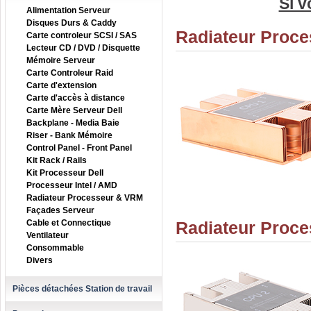
Si v
Alimentation Serveur
Disques Durs & Caddy
Radiateur Proc
Carte controleur SCSI / SAS
Lecteur CD / DVD / Disquette
Mémoire Serveur
Carte Controleur Raid
Carte d'extension
Carte d'accès à distance
Carte Mère Serveur Dell
Backplane - Media Baie
Riser - Bank Mémoire
Control Panel - Front Panel
Kit Rack / Rails
Kit Processeur Dell
Processeur Intel / AMD
Radiateur Processeur & VRM
Façades Serveur
Cable et Connectique
Radiateur Proc
Ventilateur
Consommable
Divers
Pièces détachées Station de travail