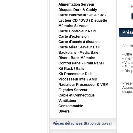
Alimentation Serveur
Disques Durs & Caddy
Carte controleur SCSI / SAS
Lecteur CD / DVD / Disquette
Mémoire Serveur
Carte Controleur Raid
Prés
Carte d'extension
Carte d'accès à distance
Foncti
Carte Mère Serveur Dell
Backplane - Media Baie
• Offr
Riser - Bank Mémoire
• Inte
• Vite
Control Panel - Front Panel
• Form
Kit Rack / Rails
• Disq
Kit Processeur Dell
Processeur Intel / AMD
Présen
Radiateur Processeur & VRM
Augmen
Façades Serveur
disque
Cable et Connectique
Ventilateur
Consommable
Divers
Pièces détachées Station de travail