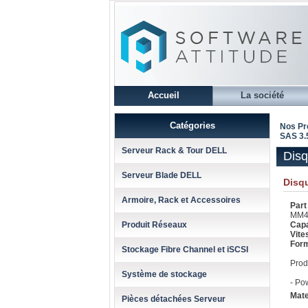
Accueil
La société
Catégories
Nos Pr
SAS 3.
Serveur Rack & Tour DELL
Disq
Serveur Blade DELL
Disqu
Armoire, Rack et Accessoires
Par
MM4
Produit Réseaux
Cap
Vit
For
Stockage Fibre Channel et iSCSI
Prod
Système de stockage
- Po
Mate
Pièces détachées Serveur