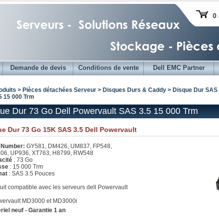
0 
Demande de devis
Conditions de vente
Dell EMC Partner
oduits > Pièces détachées Serveur >
Disques Durs & Caddy
>
Disque Dur SAS 
5 15 000 Trm
ue Dur 73 Go Dell Powervault SAS 3.5 15 000 Trm
e Dur 73 Go 15K SAS 3.5 Dell Powervault
t Number:
GY581, DM426, UM837, FP548,
06, UP936, XT763, H8799, RW548
acité
: 73 Go
esse
: 15 000 Trm
mat
: SAS 3.5 Pouces
uit compatible avec les serveurs dell Powervault
wervault MD3000 et MD3000i
riel neuf - Garantie 1 an