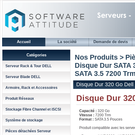
Accueil
La société
Demande de devis
Catégories
Nos Produits > Pi
Disque Dur SATA 3
Serveur Rack & Tour DELL
SATA 3.5 7200 Tr
Serveur Blade DELL
Disque Dur 320 Go Dell
Armoire, Rack et Accessoires
Disque Dur 320
Produit Réseaux
Stockage Fibre Channel et iSCSI
Capacité :
320 Go
Vitesse :
7200 Trm
Format :
SATA 3.5 Pouces
Système de stockage
Produit compatible avec les serve
Pièces détachées Serveur