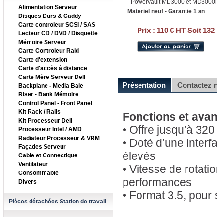
- Powervault MD3000 et MD3000i
Alimentation Serveur
Materiel neuf - Garantie 1 an
Disques Durs & Caddy
Carte controleur SCSI / SAS
Prix :
110 € HT Soit 132
Lecteur CD / DVD / Disquette
Mémoire Serveur
Carte Controleur Raid
Carte d'extension
Carte d'accès à distance
Carte Mère Serveur Dell
Présentation
Contactez 
Backplane - Media Baie
Riser - Bank Mémoire
Control Panel - Front Panel
Kit Rack / Rails
Fonctions et avan
Kit Processeur Dell
• Offre jusqu’à 32
Processeur Intel / AMD
Radiateur Processeur & VRM
• Doté d’une interf
Façades Serveur
élevés
Cable et Connectique
Ventilateur
• Vitesse de rotati
Consommable
performances
Divers
• Format 3.5, pour
Pièces détachées Station de travail