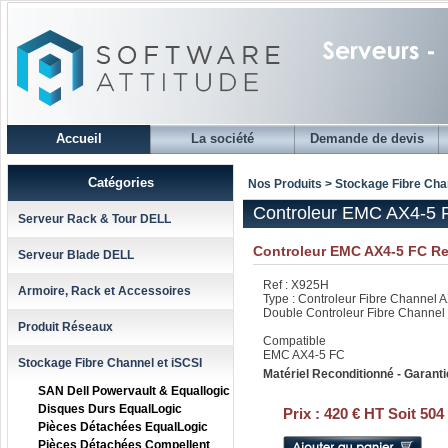
Accueil
La société
Demande de devis
Catégories
Nos Produits > Stockage Fibre Cha
Controleur EMC AX4-5 
Serveur Rack & Tour DELL
Controleur EMC AX4-5 FC Re
Serveur Blade DELL
Ref : X925H
Armoire, Rack et Accessoires
Type : Controleur Fibre Channel 
Double Controleur Fibre Channel
Produit Réseaux
Compatible
EMC AX4-5 FC
Stockage Fibre Channel et iSCSI
Matériel Reconditionné - Garanti
SAN Dell Powervault & Equallogic
Disques Durs EqualLogic
Prix :
420 € HT Soit 504
Pièces Détachées EqualLogic
Pièces Détachées Compellent