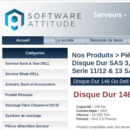
Accueil
La société
Demande de devis
Catégories
Nos Produits > Pi
Disque Dur SAS 3,
Serveur Rack & Tour DELL
Serie 11/12 & 13 
Serveur Blade DELL
Disque Dur 146 Go Dell
Armoire, Rack et Accessoires
Disque Dur 14
Produit Réseaux
Stockage Fibre Channel et iSCSI
Capacité :
146 Go
Connectique :
SAS
Vitesse :
15 000 Trm
Système de stockage
Format :
SAS 3.5 Pouces
Pièces détachées Serveur
Produit compatible avec les serve