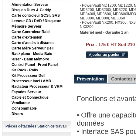
Alimentation Serveur
- PowerVault MD1200, MD1220,
MD3200, MD3200i, MD3220, MD3
Disques Durs & Caddy
MD3400i, MD3600, MD3600iMD36
Carte controleur SCSI / SAS
MD3800, MD800i, MD3060
Lecteur CD / DVD / Disquette
- PowerVault NX200, NX300, NX3
Mémoire Serveur
NX3200
Carte Controleur Raid
Materiel neuf - Garantie 1 an
Carte d'extension
Carte d'accès à distance
Prix :
175 € HT Soit 210
Carte Mère Serveur Dell
Backplane - Media Baie
Riser - Bank Mémoire
Control Panel - Front Panel
Kit Rack / Rails
Kit Processeur Dell
Présentation
Contactez 
Processeur Intel / AMD
Radiateur Processeur & VRM
Façades Serveur
Fonctions et avan
Cable et Connectique
Ventilateur
Consommable
• Offre une capaci
Divers
données
Pièces détachées Station de travail
• Interface SAS po