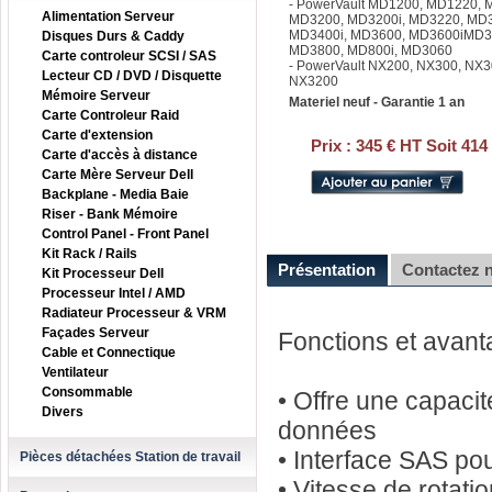
- PowerVault MD1200, MD1220,
Alimentation Serveur
MD3200, MD3200i, MD3220, MD3
MD3400i, MD3600, MD3600iMD36
Disques Durs & Caddy
MD3800, MD800i, MD3060
Carte controleur SCSI / SAS
- PowerVault NX200, NX300, NX3
Lecteur CD / DVD / Disquette
NX3200
Mémoire Serveur
Materiel neuf - Garantie 1 an
Carte Controleur Raid
Carte d'extension
Prix :
345 € HT Soit 414
Carte d'accès à distance
Carte Mère Serveur Dell
Backplane - Media Baie
Riser - Bank Mémoire
Control Panel - Front Panel
Kit Rack / Rails
Présentation
Contactez 
Kit Processeur Dell
Processeur Intel / AMD
Radiateur Processeur & VRM
Façades Serveur
Fonctions et avan
Cable et Connectique
Ventilateur
Consommable
• Offre une capaci
Divers
données
• Interface SAS po
Pièces détachées Station de travail
• Vitesse de rotati