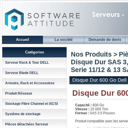
Accueil
La société
Demande de devis
Catégories
Nos Produits > Pi
Disque Dur SAS 3,
Serveur Rack & Tour DELL
Serie 11/12 & 13 
Serveur Blade DELL
Disque Dur 600 Go Dell
Armoire, Rack et Accessoires
Disque Dur 60
Produit Réseaux
Stockage Fibre Channel et iSCSI
Capacité :
600 Go
Vitesse :
15 000 Trm
Format :
SAS 3.5 Pouces
Système de stockage
Produit compatible avec les serve
Pièces détachées Serveur