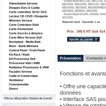
- PowerVault MD1200, MD1220,
Alimentation Serveur
MD3200, MD3200i, MD3220, MD3
MD3400i, MD3600, MD3600iMD36
Disques Durs & Caddy
MD3800, MD800i, MD3060
Carte controleur SCSI / SAS
- PowerVault NX200, NX300, NX3
Lecteur CD / DVD / Disquette
NX3200
Mémoire Serveur
Materiel neuf - Garantie 1 an
Carte Controleur Raid
Carte d'extension
Prix :
345 € HT Soit 414
Carte d'accès à distance
Carte Mère Serveur Dell
Backplane - Media Baie
Riser - Bank Mémoire
Control Panel - Front Panel
Kit Rack / Rails
Présentation
Contactez 
Kit Processeur Dell
Processeur Intel / AMD
Radiateur Processeur & VRM
Façades Serveur
Fonctions et avan
Cable et Connectique
Ventilateur
Consommable
• Offre une capaci
Divers
données
• Interface SAS po
Pièces détachées Station de travail
• Vitesse de rotati