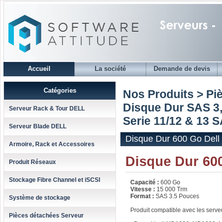
Accueil
La société
Demande de devis
Catégories
Nos Produits > Pi
Disque Dur SAS 3,
Serveur Rack & Tour DELL
Serie 11/12 & 13 
Serveur Blade DELL
Disque Dur 600 Go Dell
Armoire, Rack et Accessoires
Disque Dur 60
Produit Réseaux
Stockage Fibre Channel et iSCSI
Capacité :
600 Go
Vitesse :
15 000 Trm
Format :
SAS 3.5 Pouces
Système de stockage
Produit compatible avec les serve
Pièces détachées Serveur