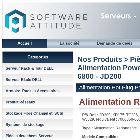
Accueil
La société
Demande de devis
Catégories
Nos Produits > Pi
Alimentation Powe
Serveur Rack & Tour DELL
6800 - JD200
Serveur Blade DELL
Alimentation Hot Plug 
Armoire, Rack et Accessoires
Alimentation 
Produit Réseaux
Stockage Fibre Channel et iSCSI
P/N Dell :
JD200, KD175, TC286, 
WJ829, (equivalent : 7000850-00
Système de stockage
Type :
Alimentation Redondante
Pièces détachées Serveur
Modele Compatible :