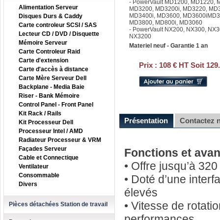
- PowerVault MD1200, MD1220,
Alimentation Serveur
MD3200, MD3200i, MD3220, MD3
MD3400i, MD3600, MD3600iMD36
Disques Durs & Caddy
MD3800, MD800i, MD3060
Carte controleur SCSI / SAS
- PowerVault NX200, NX300, NX3
Lecteur CD / DVD / Disquette
NX3200
Mémoire Serveur
Materiel neuf - Garantie 1 an
Carte Controleur Raid
Carte d'extension
Prix :
108 € HT Soit 129
Carte d'accès à distance
Carte Mère Serveur Dell
Backplane - Media Baie
Riser - Bank Mémoire
Control Panel - Front Panel
Kit Rack / Rails
Présentation
Contactez 
Kit Processeur Dell
Processeur Intel / AMD
Radiateur Processeur & VRM
Façades Serveur
Fonctions et avan
Cable et Connectique
• Offre jusqu’à 32
Ventilateur
Consommable
• Doté d’une interf
Divers
élevés
• Vitesse de rotati
Pièces détachées Station de travail
performances