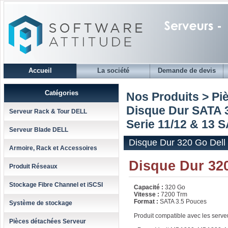
Accueil
La société
Demande de devis
Catégories
Nos Produits > Pi
Disque Dur SATA 3
Serveur Rack & Tour DELL
Serie 11/12 & 13 
Serveur Blade DELL
Disque Dur 320 Go Dell
Armoire, Rack et Accessoires
Disque Dur 320
Produit Réseaux
Stockage Fibre Channel et iSCSI
Capacité :
320 Go
Vitesse :
7200 Trm
Format :
SATA 3.5 Pouces
Système de stockage
Produit compatible avec les serve
Pièces détachées Serveur