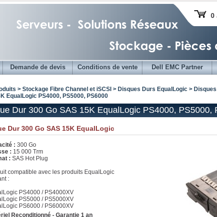
0 
Demande de devis
Conditions de vente
Dell EMC Partner
oduits > Stockage Fibre Channel et iSCSI >
Disques Durs EqualLogic
>
Disques
K EqualLogic PS4000, PS5000, PS6000
que Dur 300 Go SAS 15K EqualLogic PS4000, PS5000,
ue Dur 300 Go SAS 15K EqualLogic
cité :
300 Go
sse :
15 000 Trm
at :
SAS Hot Plug
uit compatible avec les produits EqualLogic
nt :
lLogic PS4000 / PS4000XV
lLogic PS5000 / PS5000XV
lLogic PS6000 / PS6000XV
riel Reconditionné - Garantie 1 an