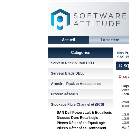
Accueil
La société
Catégories
Nos Pr
SAS 15
Serveur Rack & Tour DELL
Dis
Serveur Blade DELL
Disq
Armoire, Rack et Accessoires
Capa
Vite
Produit Réseaux
Form
Prod
Stockage Fibre Channel et iSCSI
suiva
SAN Dell Powervault & Equallogic
Equa
Disques Durs EqualLogic
Equa
Equa
Pièces Détachées EqualLogic
Maté
Pièces Détachées Compellent