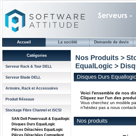
Accueil
La société
Demande de devis
Catégories
Nos Produits > St
EqualLogic
> Disq
Serveur Rack & Tour DELL
Disques Durs Equallogi
Serveur Blade DELL
Armoire, Rack et Accessoires
Voici l'ensemble de nos d
Cliquez sur l'un des produ
Produit Réseaux
Vous cherchez un modèle parti
n'hésitez pas a nous contact
Stockage Fibre Channel et iSCSI
SAN Dell Powervault & Equallogic
Nos produits
Disques Durs EqualLogic
Pièces Détachées EqualLogic
Pièces Détachées Compellent