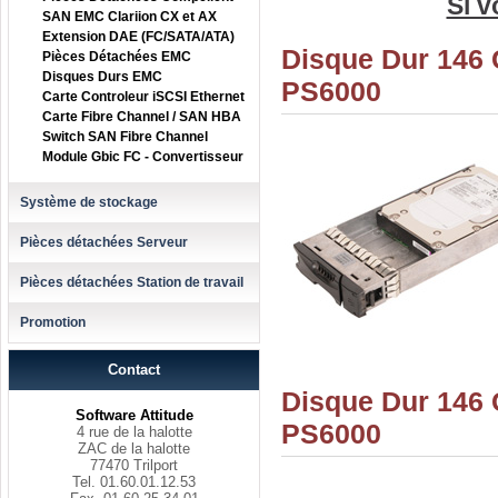
Si v
SAN EMC Clariion CX et AX
Extension DAE (FC/SATA/ATA)
Disque Dur 146
Pièces Détachées EMC
Disques Durs EMC
PS6000
Carte Controleur iSCSI Ethernet
Carte Fibre Channel / SAN HBA
Switch SAN Fibre Channel
Module Gbic FC - Convertisseur
Système de stockage
Pièces détachées Serveur
Pièces détachées Station de travail
Promotion
Contact
Disque Dur 146
Software Attitude
PS6000
4 rue de la halotte
ZAC de la halotte
77470 Trilport
Tel. 01.60.01.12.53