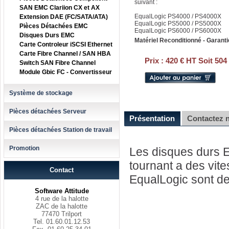
suivant :
SAN EMC Clariion CX et AX
EqualLogic PS4000 / PS4000X
Extension DAE (FC/SATA/ATA)
EqualLogic PS5000 / PS5000X
Pièces Détachées EMC
EqualLogic PS6000 / PS6000X
Disques Durs EMC
Matériel Reconditionné - Garanti
Carte Controleur iSCSI Ethernet
Carte Fibre Channel / SAN HBA
Prix :
420 € HT Soit 504
Switch SAN Fibre Channel
Module Gbic FC - Convertisseur
Système de stockage
Pièces détachées Serveur
Présentation
Contactez 
Pièces détachées Station de travail
Promotion
Les disques durs 
tournant a des vit
Contact
EqualLogic sont de
Software Attitude
4 rue de la halotte
ZAC de la halotte
77470 Trilport
Tel. 01.60.01.12.53