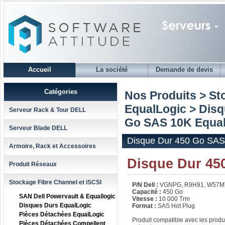
Accueil
La société
Demande de devis
Catégories
Nos Produits > St
EqualLogic
>
Disq
Serveur Rack & Tour DELL
Go SAS 10K Equal
Serveur Blade DELL
Disque Dur 450 Go SAS
Armoire, Rack et Accessoires
Disque Dur 45
Produit Réseaux
Stockage Fibre Channel et iSCSI
P/N Dell :
VGNPG, R9H91, W57M
Capacité :
450 Go
SAN Dell Powervault & Equallogic
Vitesse :
10 000 Trm
Disques Durs EqualLogic
Format :
SAS Hot Plug
Pièces Détachées EqualLogic
Produit compatible avec les produ
Pièces Détachées Compellent