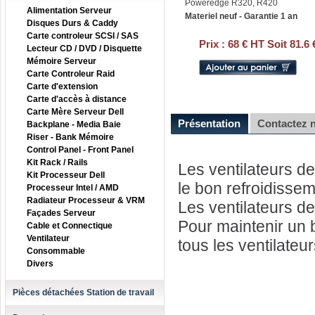
Poweredge R320, R420
Alimentation Serveur
Materiel neuf - Garantie 1 an
Disques Durs & Caddy
Carte controleur SCSI / SAS
Prix :
68 € HT Soit 81.6
Lecteur CD / DVD / Disquette
Mémoire Serveur
Carte Controleur Raid
Carte d'extension
Carte d'accès à distance
Carte Mère Serveur Dell
Présentation
Contactez 
Backplane - Media Baie
Riser - Bank Mémoire
Control Panel - Front Panel
Kit Rack / Rails
Les ventilateurs d
Kit Processeur Dell
le bon refroidisse
Processeur Intel / AMD
Radiateur Processeur & VRM
Les ventilateurs d
Façades Serveur
Pour maintenir un b
Cable et Connectique
Ventilateur
tous les ventilateur
Consommable
Divers
Pièces détachées Station de travail