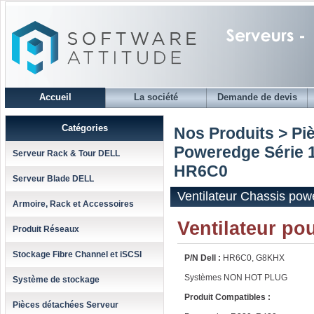
Accueil
La société
Demande de devis
Catégories
Nos Produits > Pi
Poweredge Série 
Serveur Rack & Tour DELL
HR6C0
Serveur Blade DELL
Ventilateur Chassis po
Armoire, Rack et Accessoires
Ventilateur p
Produit Réseaux
Stockage Fibre Channel et iSCSI
P/N Dell :
HR6C0, G8KHX
Systèmes NON HOT PLUG
Système de stockage
Produit Compatibles :
Pièces détachées Serveur