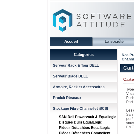
Accueil
La société
Catégories
Nos Pr
Channe
Serveur Rack & Tour DELL
Cart
Serveur Blade DELL
Cart
Armoire, Rack et Accessoires
Type
Vite
Produit Réseaux
Port
Port 
Stockage Fibre Channel et iSCSI
Les 
San 
SAN Dell Powervault & Equallogic
perf
Disques Durs EqualLogic
souv
EMC 
Pièces Détachées EqualLogic
Pièces Détachées Compellent