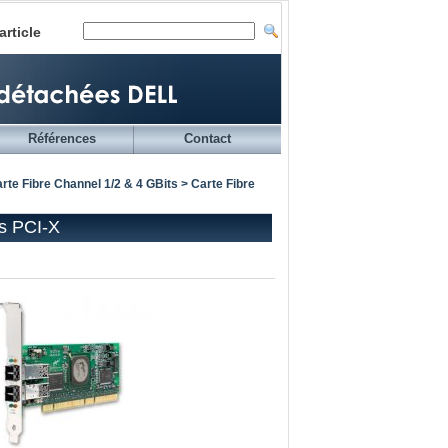
article
Références
Contact
rte Fibre Channel 1/2 & 4 GBits
> Carte Fibre
s PCI-X