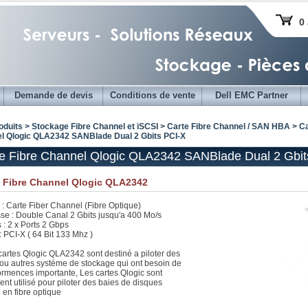
0 
Demande de devis
Conditions de vente
Dell EMC Partner
oduits > Stockage Fibre Channel et iSCSI >
Carte Fibre Channel / SAN HBA
>
Ca
l Qlogic QLA2342 SANBlade Dual 2 Gbits PCI-X
e Fibre Channel Qlogic QLA2342 SANBlade Dual 2 Gbit
e Fibre Channel Qlogic QLA2342
 : Carte Fiber Channel (Fibre Optique)
sse : Double Canal 2 Gbits jusqu'a 400 Mo/s
s : 2 x Ports 2 Gbps
: PCI-X ( 64 Bit 133 Mhz )
cartes Qlogic QLA2342 sont destiné a piloter des
ou autres systéme de stockage qui ont besoin de
ormences importante, Les cartes Qlogic sont
ent utilisé pour piloter des baies de disques
en fibre optique