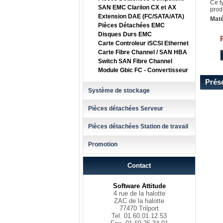
Ce t
SAN EMC Clariion CX et AX
prod
Extension DAE (FC/SATA/ATA)
Maté
Pièces Détachées EMC
Disques Durs EMC
Carte Controleur iSCSI Ethernet
Carte Fibre Channel / SAN HBA
Switch SAN Fibre Channel
Module Gbic FC - Convertisseur
Prés
Système de stockage
Pièces détachées Serveur
Pièces détachées Station de travail
Promotion
Contact
Software Attitude
4 rue de la halotte
ZAC de la halotte
77470 Trilport
Tel. 01.60.01.12.53