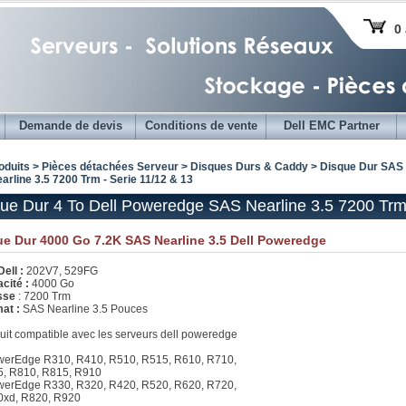
0 
Demande de devis
Conditions de vente
Dell EMC Partner
oduits > Pièces détachées Serveur >
Disques Durs & Caddy
>
Disque Dur SAS 
rline 3.5 7200 Trm - Serie 11/12 & 13
ue Dur 4 To Dell Poweredge SAS Nearline 3.5 7200 Trm 
e Dur 4000 Go 7.2K SAS Nearline 3.5 Dell Poweredge
Dell :
202V7, 529FG
cité :
4000 Go
esse
: 7200 Trm
at :
SAS Nearline 3.5 Pouces
uit compatible avec les serveurs dell poweredge
werEdge R310, R410, R510, R515, R610, R710,
, R810, R815, R910
werEdge R330, R320, R420, R520, R620, R720,
xd, R820, R920