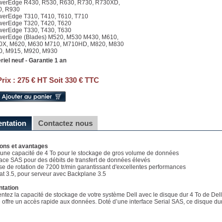
werEdge R430, R530, R630, R730, R730XD,
0, R930
werEdge T310, T410, T610, T710
werEdge T320, T420, T620
werEdge T330, T430, T630
werEdge (Blades) M520, M530 M430, M610,
0X, M620, M630 M710, M710HD, M820, M830
, M915, M920, M930
riel neuf - Garantie 1 an
Prix :
275 € HT Soit 330 € TTC
entation
Contactez nous
ions et avantages
e une capacité de 4 To pour le stockage de gros volume de données
rface SAS pour des débits de transfert de données élevés
sse de rotation de 7200 tr/min garantissant d'excellentes performances
at 3.5, pour serveur avec Backplane 3.5
ntation
tez la capacité de stockage de votre système Dell avec le disque dur 4 To de Dell.
 offre un accès rapide aux données. Doté d’une interface Serial SAS, ce disque dur