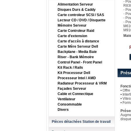
- Po
Alimentation Serveur
R83
Disques Durs & Caddy
- Po
- Po
Carte controleur SCSI / SAS
- Po
Lecteur CD / DVD / Disquette
- Po
Mémoire Serveur
M61
M910
Carte Controleur Raid
Mate
Carte d'extension
Carte d'accès à distance
Carte Mère Serveur Dell
Backplane - Media Baie
Riser - Bank Mémoire
Control Panel - Front Panel
Kit Rack / Rails
Prés
Kit Processeur Dell
Processeur Intel / AMD
Radiateur Processeur & VRM
Fonct
Façades Serveur
• Offr
Cable et Connectique
• Inte
• Vite
Ventilateur
• Form
Consommable
Divers
Prése
Augmen
disque
Pièces détachées Station de travail