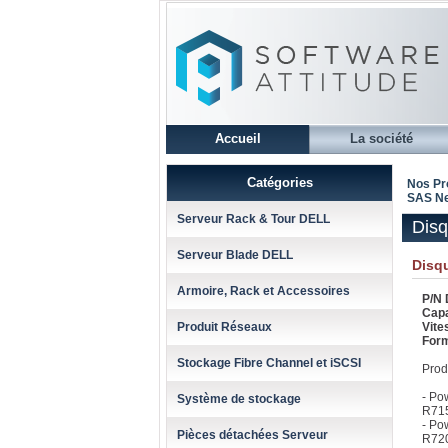
Accueil
La société
Catégories
Nos Pr
SAS Nea
Serveur Rack & Tour DELL
Disq
Serveur Blade DELL
Disqu
Armoire, Rack et Accessoires
P/N 
Capa
Produit Réseaux
Vit
Form
Stockage Fibre Channel et iSCSI
Prod
- Po
Système de stockage
R715
- Po
Pièces détachées Serveur
R720