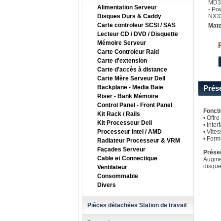
MD3
Alimentation Serveur
- Po
Disques Durs & Caddy
NX3
Carte controleur SCSI / SAS
Mate
Lecteur CD / DVD / Disquette
Mémoire Serveur
Carte Controleur Raid
Carte d'extension
Carte d'accès à distance
Carte Mère Serveur Dell
Backplane - Media Baie
Prés
Riser - Bank Mémoire
Control Panel - Front Panel
Fonct
Kit Rack / Rails
• Offr
Kit Processeur Dell
• Inte
Processeur Intel / AMD
• Vite
• Form
Radiateur Processeur & VRM
Façades Serveur
Prése
Cable et Connectique
Augmen
disque
Ventilateur
Consommable
Divers
Pièces détachées Station de travail