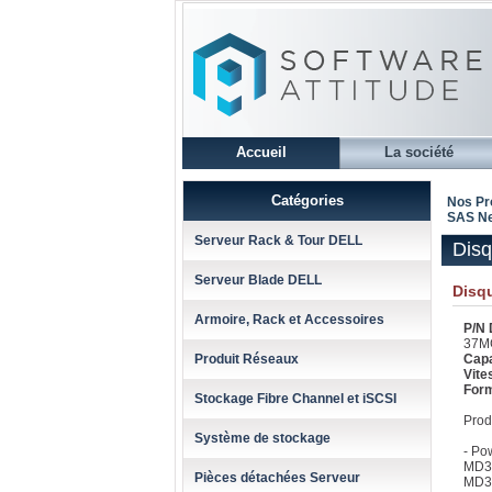
Accueil
La société
Catégories
Nos Pr
SAS Nea
Serveur Rack & Tour DELL
Disq
Serveur Blade DELL
Disqu
Armoire, Rack et Accessoires
P/N 
37M
Produit Réseaux
Capa
Vit
Form
Stockage Fibre Channel et iSCSI
Prod
Système de stockage
- Po
MD3
Pièces détachées Serveur
MD3