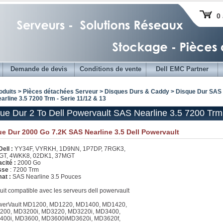
0 
Demande de devis
Conditions de vente
Dell EMC Partner
oduits > Pièces détachées Serveur >
Disques Durs & Caddy
>
Disque Dur SAS 
rline 3.5 7200 Trm - Serie 11/12 & 13
ue Dur 2 To Dell Powervault SAS Nearline 3.5 7200 Trm 
e Dur 2000 Go 7.2K SAS Nearline 3.5 Dell Powervault
Dell :
YY34F, VYRKH, 1D9NN, 1P7DP, 7RGK3,
GT, 4WKK8, 02DK1, 37MGT
cité :
2000 Go
esse
: 7200 Trm
at :
SAS Nearline 3.5 Pouces
uit compatible avec les serveurs dell powervault
werVault MD1200, MD1220, MD1400, MD1420,
200, MD3200i, MD3220, MD3220i, MD3400,
400i, MD3600, MD3600iMD3620i, MD3620f,