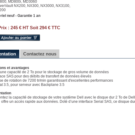
800, MD800i, MD3060
werVault NX200, NX300, NX3000, NX3100,
200
riel neuf - Garantie 1 an
Prix :
245 € HT Soit 294 € TTC
entation
Contactez nous
ions et avantages
e une capacité de 2 To pour le stockage de gros volume de données
rface SAS pour des débits de transfert de données élevés
sse de rotation de 7200 tr/min garantissant d'excellentes performances
at 3.5, pour serveur avec Backplane 3.5
ntation
tez la capacité de stockage de votre système Dell avec le disque dur 2 To de Dell.
 offre un accès rapide aux données. Doté d’une interface Serial SAS, ce disque dur