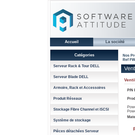
Accueil
La société
Catégories
Nos Pr
Ref F
Serveur Rack & Tour DELL
Vent
Serveur Blade DELL
Vent
Armoire, Rack et Accessoires
P/N 
Produit Réseaux
Prod
Pow
Stockage Fibre Channel et iSCSI
Pow
Mate
Système de stockage
Pièces détachées Serveur