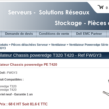
0 
Demande de devis
Conditions de vente
Dell EMC Partner
oduits > Pièces détachées Serveur >
Ventilateur
>
Ventilateur Poweredge Série
WGY3
ilateur Chassis poweredge T320 T420 - Ref FWGY3
ilateur Chassis poweredge PE T420
Dell :
FWGY3
uit Compatibles :
eredge T320
eredge T420
riel neuf - Garantie 1 an
Prix :
68 € HT Soit 81.6 € TTC