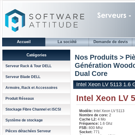
Accueil
La société
Demande de devis
Catégories
Nos Produits > Pi
Génération Woodc
Serveur Rack & Tour DELL
Dual Core
Serveur Blade DELL
Intel Xeon LV 5113 1.6 
Armoire, Rack et Accessoires
Intel Xeon LV 
Produit Réseaux
Stockage Fibre Channel et iSCSI
Modèle:
Intel Xeon LV 5113
Nombre de core:
2
Cache L2:
4 Mo
Système de stockage
Fréquence:
1.6 Ghz
FSB:
800 Mhz
Pièces détachées Serveur
Socket:
771