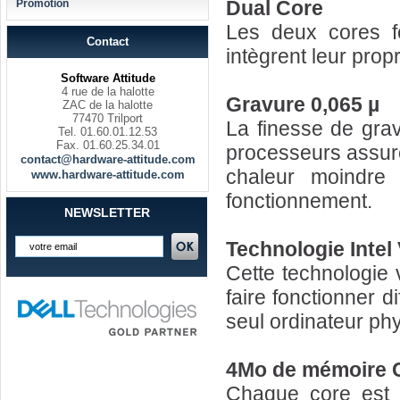
Dual Core
Promotion
Les deux cores f
Contact
intègrent leur prop
Software Attitude
4 rue de la halotte
Gravure 0,065 µ
ZAC de la halotte
77470 Trilport
La finesse de grav
Tel. 01.60.01.12.53
Fax. 01.60.25.34.01
processeurs assur
contact@hardware-attitude.com
chaleur moindre
www.hardware-attitude.com
fonctionnement.
NEWSLETTER
Technologie Intel 
Cette technologie 
faire fonctionner 
seul ordinateur ph
4Mo de mémoire C
Chaque core est 