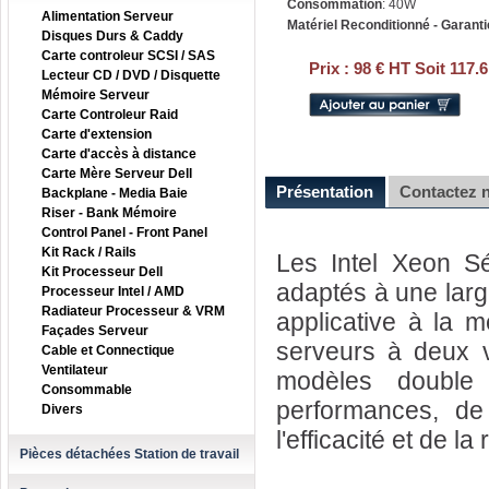
Consommation
: 40W
Alimentation Serveur
Matériel Reconditionné - Garanti
Disques Durs & Caddy
Carte controleur SCSI / SAS
Prix :
98 € HT Soit 117.
Lecteur CD / DVD / Disquette
Mémoire Serveur
Carte Controleur Raid
Carte d'extension
Carte d'accès à distance
Carte Mère Serveur Dell
Présentation
Contactez 
Backplane - Media Baie
Riser - Bank Mémoire
Control Panel - Front Panel
Kit Rack / Rails
Les Intel Xeon Sé
Kit Processeur Dell
adaptés à une large
Processeur Intel / AMD
Radiateur Processeur & VRM
applicative à la m
Façades Serveur
serveurs à deux v
Cable et Connectique
Ventilateur
modèles double
Consommable
performances, de 
Divers
l'efficacité et de la
Pièces détachées Station de travail