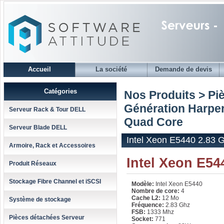
Accueil
La société
Demande de devis
Catégories
Nos Produits > Pi
Génération Harpe
Serveur Rack & Tour DELL
Quad Core
Serveur Blade DELL
Intel Xeon E5440 2.83 
Armoire, Rack et Accessoires
Intel Xeon E5
Produit Réseaux
Stockage Fibre Channel et iSCSI
Modèle:
Intel Xeon E5440
Nombre de core:
4
Cache L2:
12 Mo
Système de stockage
Fréquence:
2.83 Ghz
FSB:
1333 Mhz
Pièces détachées Serveur
Socket:
771