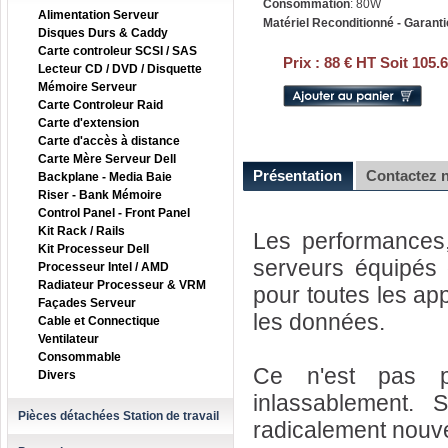
Consommation
: 80W
Alimentation Serveur
Matériel Reconditionné - Garanti
Disques Durs & Caddy
Carte controleur SCSI / SAS
Prix :
88 € HT Soit 105.
Lecteur CD / DVD / Disquette
Mémoire Serveur
Carte Controleur Raid
Carte d'extension
Carte d'accès à distance
Carte Mère Serveur Dell
Présentation
Contactez 
Backplane - Media Baie
Riser - Bank Mémoire
Control Panel - Front Panel
Kit Rack / Rails
Les performances, 
Kit Processeur Dell
serveurs équipés
Processeur Intel / AMD
Radiateur Processeur & VRM
pour toutes les app
Façades Serveur
les données.
Cable et Connectique
Ventilateur
Consommable
Ce n'est pas pon
Divers
inlassablement.
Pièces détachées Station de travail
radicalement nouve