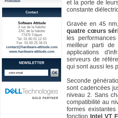
et la porte de leur
Promotion
constante diélectri
Contact
Gravée en 45 nm,
Software Attitude
4 rue de la halotte
quatre cœurs sér
ZAC de la halotte
77470 Trilport
les performances 
Tel. 01.60.01.12.53
Fax. 01.60.25.34.01
meilleur parti de
contact@hardware-attitude.com
applications d'in
www.hardware-attitude.com
serveurs de référe
NEWSLETTER
qui sont aussi les 
Seconde générati
sont cadencées j
niveau 2. Sans ch
compatibilité au n
formes existantes 
fonction
Intel VT 