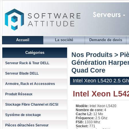
Accueil
La société
Demande de devis
Catégories
Nos Produits > Pi
Génération Harpe
Serveur Rack & Tour DELL
Quad Core
Serveur Blade DELL
Intel Xeon L5420 2.5 G
Armoire, Rack et Accessoires
Intel Xeon L54
Produit Réseaux
Stockage Fibre Channel et iSCSI
Modèle:
Intel Xeon L5420
Nombre de core:
4
Cache L2:
12 Mo
Système de stockage
Fréquence:
2.5 Ghz
FSB:
1333 Mhz
Pièces détachées Serveur
Socket:
771