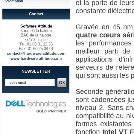
et la porte de leur
Promotion
constante diélectri
Contact
Gravée en 45 nm,
Software Attitude
4 rue de la halotte
quatre cœurs sér
ZAC de la halotte
77470 Trilport
les performances 
Tel. 01.60.01.12.53
Fax. 01.60.25.34.01
meilleur parti de
contact@hardware-attitude.com
applications d'in
www.hardware-attitude.com
serveurs de référe
NEWSLETTER
qui sont aussi les 
Seconde générati
sont cadencées j
niveau 2. Sans ch
compatibilité au n
formes existantes 
fonction
Intel VT 