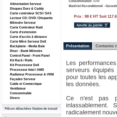
Consommation
: 50W
Alimentation Serveur
Matériel Reconditionné - Garanti
Disques Durs & Caddy
Carte controleur SCSI / SAS
Prix :
98 € HT Soit 117.
Lecteur CD / DVD / Disquette
Mémoire Serveur
Carte Controleur Raid
Carte d'extension
Carte d'accès à distance
Carte Mère Serveur Dell
Présentation
Contactez 
Backplane - Media Baie
Riser - Bank Mémoire
Control Panel - Front Panel
Kit Rack / Rails
Les performances, 
Kit Processeur Dell
serveurs équipés
Processeur Intel / AMD
Radiateur Processeur & VRM
pour toutes les app
Façades Serveur
les données.
Cable et Connectique
Ventilateur
Consommable
Ce n'est pas pon
Divers
inlassablement.
Pièces détachées Station de travail
radicalement nouve