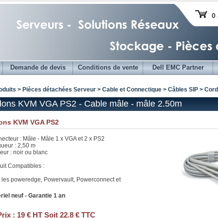
0 
Demande de devis
Conditions de vente
Dell EMC Partner
oduits > Pièces détachées Serveur >
Cable et Connectique
>
Câbles SIP
> Cord
dons KVM VGA PS2 - Cable mâle - mâle 2.50m
ons KVM VGA PS2
ecteur : Mâle - Mâle 1 x VGA et 2 x PS2
ueur : 2,50 m
eur : noir ou blanc
uit Compatibles :
 les poweredge, Powervault, Powerconnect et
riel neuf - Garantie 1 an
Prix :
19 € HT Soit 22.8 € TTC