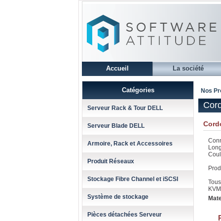
Accueil
La société
Catégories
Nos Pr
Cor
Serveur Rack & Tour DELL
Cord
Serveur Blade DELL
Conn
Armoire, Rack et Accessoires
Long
Coul
Produit Réseaux
Prod
Stockage Fibre Channel et iSCSI
Tous
KVM
Système de stockage
Mate
Pièces détachées Serveur