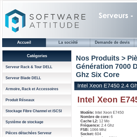
Accueil
La société
Demande de devis
Catégories
Nos Produits > Pi
Génération 7000 D
Serveur Rack & Tour DELL
Ghz Six Core
Serveur Blade DELL
Intel Xeon E7450 2.4 G
Armoire, Rack et Accessoires
Intel Xeon E74
Produit Réseaux
Stockage Fibre Channel et iSCSI
Modèle:
Intel Xeon E7450
Nombre de core:
6
Cache L2:
12 Mo
Système de stockage
Fréquence:
2.4 Ghz
FSB:
1066 Mhz
Pièces détachées Serveur
Socket:
604