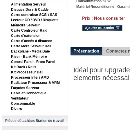
Consommation
: 90W
Alimentation Serveur
Matériel Reconditionné - Garanti
Disques Durs & Caddy
Carte controleur SCSI / SAS
Prix :
Nous consulter
Lecteur CD / DVD / Disquette
Mémoire Serveur
Carte Controleur Raid
Carte d'extension
Carte d'accès à distance
Carte Mère Serveur Dell
Présentation
Contactez 
Backplane - Media Baie
Riser - Bank Mémoire
Control Panel - Front Panel
Kit Rack / Rails
Idéal pour upgrader
Kit Processeur Dell
elements nécessai
Processeur Intel / AMD
Radiateur Processeur & VRM
Façades Serveur
Cable et Connectique
Ventilateur
Consommable
Divers
Pièces détachées Station de travail