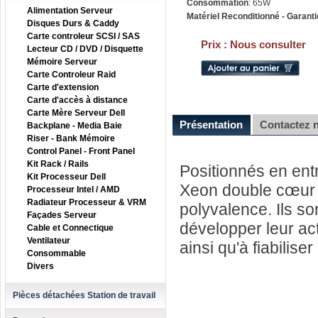
Consommation
: 65W
Alimentation Serveur
Matériel Reconditionné - Garanti
Disques Durs & Caddy
Carte controleur SCSI / SAS
Prix :
Nous consulter
Lecteur CD / DVD / Disquette
Mémoire Serveur
Carte Controleur Raid
Carte d'extension
Carte d'accès à distance
Carte Mère Serveur Dell
Présentation
Contactez 
Backplane - Media Baie
Riser - Bank Mémoire
Control Panel - Front Panel
Kit Rack / Rails
Positionnés en ent
Kit Processeur Dell
Xeon double cœur 
Processeur Intel / AMD
Radiateur Processeur & VRM
polyvalence. Ils s
Façades Serveur
développer leur act
Cable et Connectique
Ventilateur
ainsi qu'à fiabiliser
Consommable
Divers
Pièces détachées Station de travail