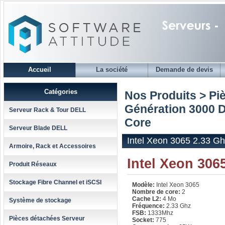
Accueil
La société
Demande de devis
Catégories
Nos Produits > Pi
Génération 3000 
Serveur Rack & Tour DELL
Core
Serveur Blade DELL
Intel Xeon 3065 2.33 G
Armoire, Rack et Accessoires
Intel Xeon 306
Produit Réseaux
Stockage Fibre Channel et iSCSI
Modèle:
Intel Xeon 3065
Nombre de core:
2
Cache L2:
4 Mo
Système de stockage
Fréquence:
2.33 Ghz
FSB:
1333Mhz
Pièces détachées Serveur
Socket:
775