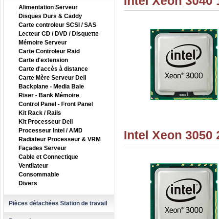
Intel Xeon 3040
Alimentation Serveur
Disques Durs & Caddy
Carte controleur SCSI / SAS
Lecteur CD / DVD / Disquette
Mémoire Serveur
Carte Controleur Raid
Carte d'extension
Carte d'accès à distance
Carte Mère Serveur Dell
Backplane - Media Baie
Riser - Bank Mémoire
Control Panel - Front Panel
Kit Rack / Rails
Kit Processeur Dell
Processeur Intel / AMD
Intel Xeon 3050
Radiateur Processeur & VRM
Façades Serveur
Cable et Connectique
Ventilateur
Consommable
Divers
Pièces détachées Station de travail