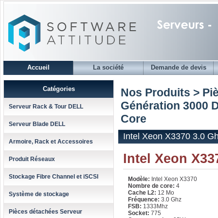
Accueil
La société
Demande de devis
Catégories
Nos Produits > Pi
Génération 3000 
Serveur Rack & Tour DELL
Core
Serveur Blade DELL
Intel Xeon X3370 3.0 G
Armoire, Rack et Accessoires
Intel Xeon X33
Produit Réseaux
Stockage Fibre Channel et iSCSI
Modèle:
Intel Xeon X3370
Nombre de core:
4
Cache L2:
12 Mo
Système de stockage
Fréquence:
3.0 Ghz
FSB:
1333Mhz
Pièces détachées Serveur
Socket:
775