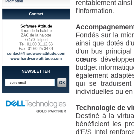
rentablement ainsi q
Promotion
l'information.
Contact
Accompagnement d
Software Attitude
4 rue de la halotte
Fondés sur la micr
ZAC de la halotte
77470 Trilport
ainsi que dotés d
Tel. 01.60.01.12.53
Fax. 01.60.25.34.01
d'un bus principa
contact@hardware-attitude.com
cœurs
développen
www.hardware-attitude.com
budget informatique
NEWSLETTER
également adaptés 
qui se traduisent
individuelles ou en
Technologie de vir
Destiné à la virtu
bénéficient les p
d'E/S Intel renforc