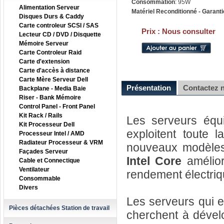
Consommation
: 95W
Alimentation Serveur
Matériel Reconditionné - Garanti
Disques Durs & Caddy
Carte controleur SCSI / SAS
Prix :
Nous consulter
Lecteur CD / DVD / Disquette
Mémoire Serveur
Carte Controleur Raid
Carte d'extension
Carte d'accès à distance
Carte Mère Serveur Dell
Présentation
Contactez 
Backplane - Media Baie
Riser - Bank Mémoire
Control Panel - Front Panel
Kit Rack / Rails
Les serveurs éq
Kit Processeur Dell
exploitent toute
Processeur Intel / AMD
Radiateur Processeur & VRM
nouveaux modèles 
Façades Serveur
Intel Core
amélior
Cable et Connectique
Ventilateur
rendement électriqu
Consommable
Divers
Les serveurs qui 
Pièces détachées Station de travail
cherchent à dévelo