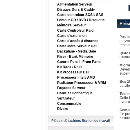
Alimentation Serveur
Disques Durs & Caddy
Carte controleur SCSI / SAS
Lecteur CD / DVD / Disquette
Prés
Mémoire Serveur
Carte Controleur Raid
Carte d'extension
Positi
Carte d'accès à distance
polyva
rentabl
Carte Mère Serveur Dell
Backplane - Media Baie
Quad 
Riser - Bank Mémoire
Quatre
Control Panel - Front Panel
Micro
Kit Rack / Rails
Dével
Kit Processeur Dell
supéri
Processeur Intel / AMD
Bus 1
Radiateur Processeur & VRM
La vit
Façades Serveur
Cable et Connectique
Techno
Cette 
Ventilateur
avec u
Consommable
Divers
Compat
Ce pro
assure
Pièces détachées Station de travail