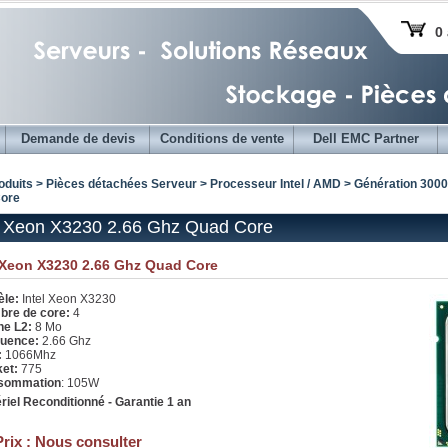
0 
Demande de devis
Conditions de vente
Dell EMC Partner
oduits > Pièces détachées Serveur >
Processeur Intel / AMD
>
Génération 3000
ore
l Xeon X3230 2.66 Ghz Quad Core
l Xeon X3230 2.66 Ghz Quad Core
le:
Intel Xeon X3230
re de core:
4
e L2:
8 Mo
uence:
2.66 Ghz
:
1066Mhz
ket:
775
sommation
: 105W
riel Reconditionné - Garantie 1 an
Prix :
Nous consulter