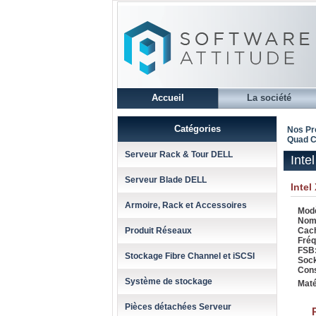
Accueil
La société
Catégories
Nos Pr
Quad C
Serveur Rack & Tour DELL
Inte
Serveur Blade DELL
Inte
Armoire, Rack et Accessoires
Modè
Nomb
Produit Réseaux
Cach
Fréq
FSB
Stockage Fibre Channel et iSCSI
Soc
Con
Système de stockage
Maté
Pièces détachées Serveur