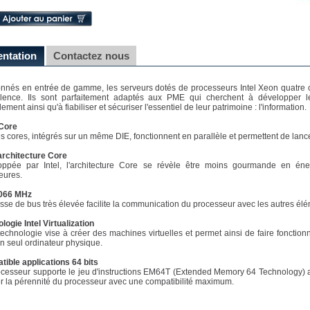
entation
Contactez nous
onnés en entrée de gamme, les serveurs dotés de processeurs Intel Xeon quatre
lence. Ils sont parfaitement adaptés aux PME qui cherchent à développer leu
ement ainsi qu'à fiabiliser et sécuriser l'essentiel de leur patrimoine : l'information.
Core
s cores, intégrés sur un même DIE, fonctionnent en parallèle et permettent de lanc
architecture Core
oppée par Intel, l'architecture Core se révèle être moins gourmande en éne
eures.
066 MHz
esse de bus très élevée facilite la communication du processeur avec les autres é
logie Intel Virtualization
technologie vise à créer des machines virtuelles et permet ainsi de faire fonction
n seul ordinateur physique.
ible applications 64 bits
cesseur supporte le jeu d'instructions EM64T (Extended Memory 64 Technology) afi
r la pérennité du processeur avec une compatibilité maximum.