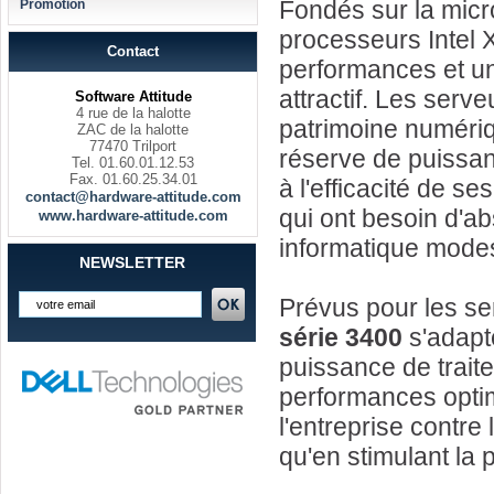
Fondés sur la micro
Promotion
processeurs Intel 
Contact
performances et un
attractif. Les serv
Software Attitude
4 rue de la halotte
patrimoine numériq
ZAC de la halotte
77470 Trilport
réserve de puissanc
Tel. 01.60.01.12.53
Fax. 01.60.25.34.01
à l'efficacité de s
contact@hardware-attitude.com
qui ont besoin d'a
www.hardware-attitude.com
informatique mode
NEWSLETTER
Prévus pour les s
série 3400
s'adapte
puissance de trait
performances opti
l'entreprise contre
qu'en stimulant la p