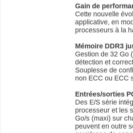
Gain de performa
Cette nouvelle évol
applicative, en m
processeurs à la h
Mémoire DDR3 ju
Gestion de 32 Go 
détection et corre
Souplesse de confi
non ECC ou ECC san
Entrées/sorties P
Des E/S série inté
processeur et les 
Go/s (maxi) sur ch
peuvent en outre s