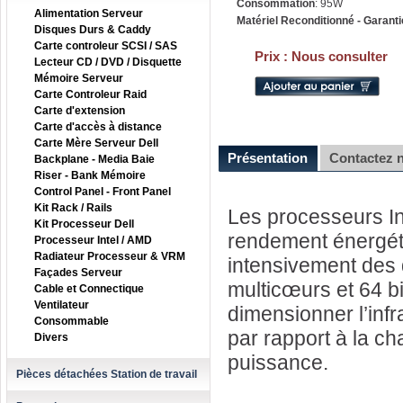
Consommation
: 95W
Alimentation Serveur
Matériel Reconditionné - Garanti
Disques Durs & Caddy
Carte controleur SCSI / SAS
Prix :
Nous consulter
Lecteur CD / DVD / Disquette
Mémoire Serveur
Carte Controleur Raid
Carte d'extension
Carte d'accès à distance
Carte Mère Serveur Dell
Présentation
Contactez 
Backplane - Media Baie
Riser - Bank Mémoire
Control Panel - Front Panel
Kit Rack / Rails
Les processeurs In
Kit Processeur Dell
rendement énergéti
Processeur Intel / AMD
Radiateur Processeur & VRM
intensivement des 
Façades Serveur
multicœurs et 64 bi
Cable et Connectique
Ventilateur
dimensionner l’inf
Consommable
par rapport à la c
Divers
puissance.
Pièces détachées Station de travail