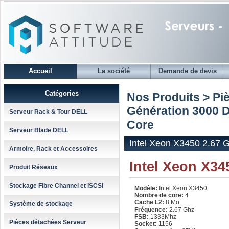
Accueil
La société
Demande de devis
Catégories
Nos Produits > Pi
Génération 3000 
Serveur Rack & Tour DELL
Core
Serveur Blade DELL
Intel Xeon X3450 2.67 
Armoire, Rack et Accessoires
Intel Xeon X3
Produit Réseaux
Stockage Fibre Channel et iSCSI
Modèle:
Intel Xeon X3450
Nombre de core:
4
Cache L2:
8 Mo
Système de stockage
Fréquence:
2.67 Ghz
FSB:
1333Mhz
Pièces détachées Serveur
Socket:
1156