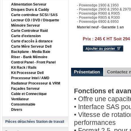
Alimentation Serveur
- Poweredge 1900 & 1950
- Poweredge 2900 & 2950 & 2970
Disques Durs & Caddy
- Poweredge R900 & R905
Carte controleur SCSI / SAS
- Poweredge R805 & R300
Lecteur CD / DVD / Disquette
- Poweredge 6900 & 6950
Mémoire Serveur
Materiel neuf - Garantie 1 an
Carte Controleur Raid
Carte d'extension
Prix :
245 € HT Soit 294
Carte d'accès à distance
Carte Mère Serveur Dell
Backplane - Media Baie
Riser - Bank Mémoire
Control Panel - Front Panel
Kit Rack / Rails
Présentation
Contactez 
Kit Processeur Dell
Processeur Intel / AMD
Radiateur Processeur & VRM
Façades Serveur
Fonctions et ava
Cable et Connectique
• Offre une capaci
Ventilateur
Consommable
• Interface SAS po
Divers
• Vitesse de rotati
performances
Pièces détachées Station de travail
• Format 2.5, pour