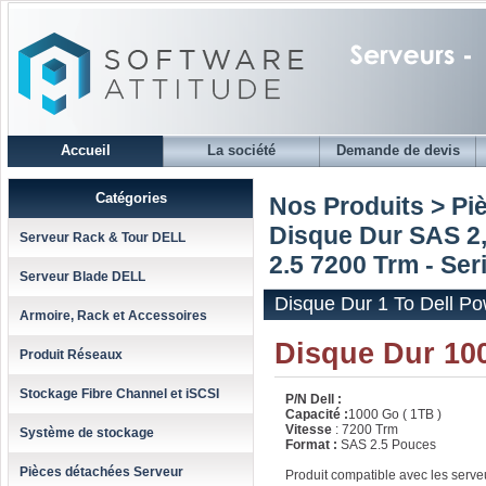
Accueil
La société
Demande de devis
Catégories
Nos Produits > Pi
Disque Dur SAS 2,
Serveur Rack & Tour DELL
2.5 7200 Trm - Ser
Serveur Blade DELL
Disque Dur 1 To Dell P
Armoire, Rack et Accessoires
Disque Dur 10
Produit Réseaux
Stockage Fibre Channel et iSCSI
P/N Dell :
Capacité :
1000 Go ( 1TB )
Vitesse
: 7200 Trm
Système de stockage
Format :
SAS 2.5 Pouces
Pièces détachées Serveur
Produit compatible avec les serv