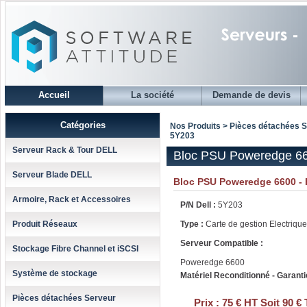
Accueil
La société
Demande de devis
Catégories
Nos Produits > Pièces détachées 
5Y203
Serveur Rack & Tour DELL
Bloc PSU Poweredge 66
Serveur Blade DELL
Bloc PSU Poweredge 6600 - 
Armoire, Rack et Accessoires
P/N Dell :
5Y203
Produit Réseaux
Type :
Carte de gestion Electrique
Serveur Compatible :
Stockage Fibre Channel et iSCSI
Poweredge 6600
Système de stockage
Matériel Reconditionné - Garanti
Pièces détachées Serveur
Prix :
75 € HT Soit 90 €