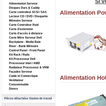
Si v
Alimentation Serveur
Disques Durs & Caddy
Alimentation P
Carte controleur SCSI / SAS
Lecteur CD / DVD / Disquette
Mémoire Serveur
Carte Controleur Raid
Carte d'extension
Carte d'accès à distance
Carte Mère Serveur Dell
Backplane - Media Baie
Riser - Bank Mémoire
Control Panel - Front Panel
Kit Rack / Rails
Kit Processeur Dell
Processeur Intel / AMD
Radiateur Processeur & VRM
Façades Serveur
Cable et Connectique
Alimentation Ho
Ventilateur
Consommable
Divers
Pièces détachées Station de travail