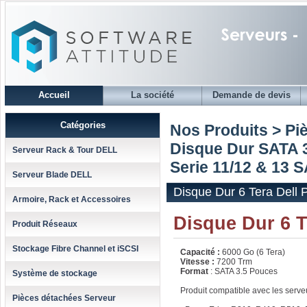
Accueil
La société
Demande de devis
Catégories
Nos Produits > Pi
Disque Dur SATA 3
Serveur Rack & Tour DELL
Serie 11/12 & 13 
Serveur Blade DELL
Disque Dur 6 Tera Dell
Armoire, Rack et Accessoires
Disque Dur 6 T
Produit Réseaux
Stockage Fibre Channel et iSCSI
Capacité :
6000 Go (6 Tera)
Vitesse :
7200 Trm
Format
: SATA 3.5 Pouces
Système de stockage
Produit compatible avec les serv
Pièces détachées Serveur