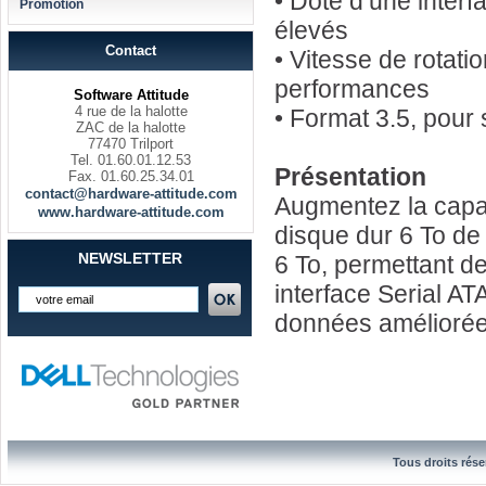
• Doté d’une interf
Promotion
élevés
Contact
• Vitesse de rotati
performances
Software Attitude
4 rue de la halotte
• Format 3.5, pour
ZAC de la halotte
77470 Trilport
Tel. 01.60.01.12.53
Présentation
Fax. 01.60.25.34.01
contact@hardware-attitude.com
Augmentez la capa
www.hardware-attitude.com
disque dur 6 To de 
NEWSLETTER
6 To, permettant d
interface Serial AT
données améliorée
Tous droits rése