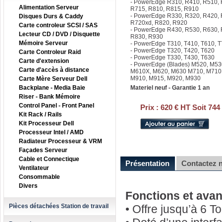
- PowerEdge R310, R410, R510, 
Alimentation Serveur
R715, R810, R815, R910
- PowerEdge R330, R320, R420, 
Disques Durs & Caddy
R720xd, R820, R920
Carte controleur SCSI / SAS
- PowerEdge R430, R530, R630,
Lecteur CD / DVD / Disquette
R830, R930
Mémoire Serveur
- PowerEdge T310, T410, T610, 
- PowerEdge T320, T420, T620
Carte Controleur Raid
- PowerEdge T330, T430, T630
Carte d'extension
- PowerEdge (Blades) M520, M53
Carte d'accès à distance
M610X, M620, M630 M710, M710
M910, M915, M920, M930
Carte Mère Serveur Dell
Backplane - Media Baie
Materiel neuf - Garantie 1 an
Riser - Bank Mémoire
Control Panel - Front Panel
Prix :
620 € HT Soit 744
Kit Rack / Rails
Kit Processeur Dell
Processeur Intel / AMD
Radiateur Processeur & VRM
Façades Serveur
Cable et Connectique
Présentation
Contactez 
Ventilateur
Consommable
Divers
Fonctions et avan
Pièces détachées Station de travail
• Offre jusqu’à 6 T