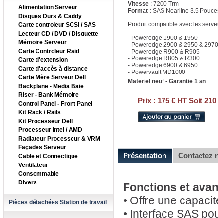
Vitesse
: 7200 Trm
Alimentation Serveur
Format :
SAS Nearline 3.5 Pouce
Disques Durs & Caddy
Produit compatible avec les serv
Carte controleur SCSI / SAS
Lecteur CD / DVD / Disquette
- Poweredge 1900 & 1950
Mémoire Serveur
- Poweredge 2900 & 2950 & 2970
Carte Controleur Raid
- Poweredge R900 & R905
- Poweredge R805 & R300
Carte d'extension
- Poweredge 6900 & 6950
Carte d'accès à distance
- Powervault MD1000
Carte Mère Serveur Dell
Materiel neuf - Garantie 1 an
Backplane - Media Baie
Riser - Bank Mémoire
Prix :
175 € HT Soit 210
Control Panel - Front Panel
Kit Rack / Rails
Kit Processeur Dell
Processeur Intel / AMD
Radiateur Processeur & VRM
Façades Serveur
Présentation
Contactez 
Cable et Connectique
Ventilateur
Consommable
Divers
Fonctions et ava
• Offre une capaci
Pièces détachées Station de travail
• Interface SAS po