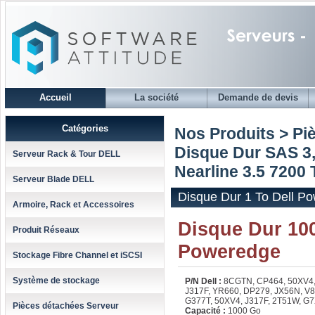
Accueil
La société
Demande de devis
Catégories
Nos Produits > Pi
Disque Dur SAS 3,
Serveur Rack & Tour DELL
Nearline 3.5 7200 
Serveur Blade DELL
Disque Dur 1 To Dell Po
Armoire, Rack et Accessoires
Disque Dur 100
Produit Réseaux
Poweredge
Stockage Fibre Channel et iSCSI
Système de stockage
P/N Dell :
8CGTN, CP464, 50XV4,
J317F, YR660, DP279, JX56N, V
G377T, 50XV4, J317F, 2T51W, G
Pièces détachées Serveur
Capacité :
1000 Go