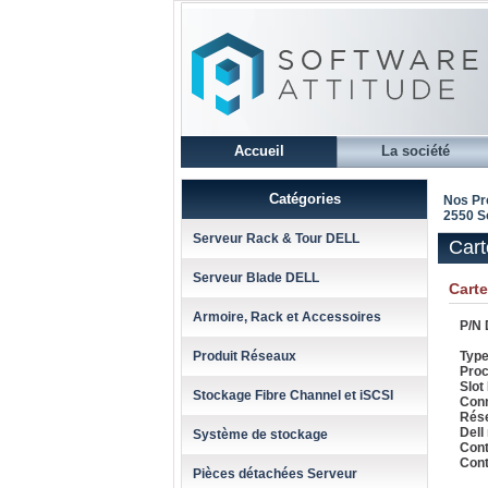
Accueil
La société
Catégories
Nos Pr
2550 S
Serveur Rack & Tour DELL
Cart
Serveur Blade DELL
Cart
Armoire, Rack et Accessoires
P/N D
Produit Réseaux
Type
Proc
Slot
Stockage Fibre Channel et iSCSI
Conn
Rése
Dell
Système de stockage
Cont
Cont
Pièces détachées Serveur