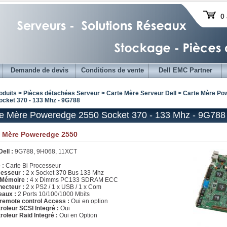
0 
Demande de devis
Conditions de vente
Dell EMC Partner
oduits > Pièces détachées Serveur >
Carte Mère Serveur Dell
>
Carte Mère Pow
ocket 370 - 133 Mhz - 9G788
e Mère Poweredge 2550 Socket 370 - 133 Mhz - 9G788
e Mère Poweredge 2550
ell :
9G788, 9H068, 11XCT
 :
Carte Bi Processeur
esseur :
2 x Socket 370 Bus 133 Mhz
 Mémoire :
4 x Dimms PC133 SDRAM ECC
ecteur :
2 x PS2 / 1 x USB / 1 x Com
aux :
2 Ports 10/100/1000 Mbits
 remote control Access :
Oui en option
roleur SCSI Integré :
Oui
roleur Raid Integré :
Oui en Option