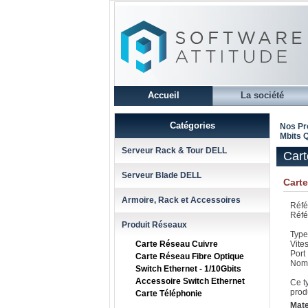
Accueil
La société
Catégories
Nos Pr
Mbits Q
Serveur Rack & Tour DELL
Cart
Serveur Blade DELL
Carte
Armoire, Rack et Accessoires
Réfé
Réfé
Produit Réseaux
Type
Carte Réseau Cuivre
Vite
Port
Carte Réseau Fibre Optique
Nomb
Switch Ethernet - 1/10Gbits
Accessoire Switch Ethernet
Ce t
prod
Carte Téléphonie
Mate