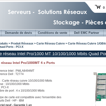
0 
Demande de devis
Conditions de vente
Dell EMC Partner
oduits > Produit Réseaux >
Carte Réseau Cuivre
>
Carte Réseau Cuivre 1/GBit
uad Ports - PCI-X
e réseau Intel Pro/1000 MT 10/100/1000 Mbits Quad Por
 réseau Intel Pro/1000MT 4 x Ports
rence Intel : PWLA8494MT
rence Dell : T2774
 : Carte réseau cuivre 10/100/1000 Mbits
sse : 10/100/1000 Mbtis
 : PCI-X
re de port : 4 x 10/100/1000 Mbits
ype de carte est compatible avec l'ensemble des
uits Dell - HP - IBM
riel neuf - Garantie 1 an