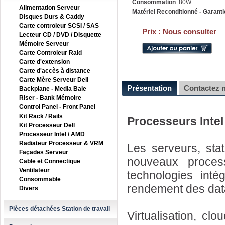
Consommation
: 80W
Alimentation Serveur
Matériel Reconditionné - Garanti
Disques Durs & Caddy
Carte controleur SCSI / SAS
Prix :
Nous consulter
Lecteur CD / DVD / Disquette
Mémoire Serveur
Carte Controleur Raid
Carte d'extension
Carte d'accès à distance
Carte Mère Serveur Dell
Présentation
Contactez 
Backplane - Media Baie
Riser - Bank Mémoire
Control Panel - Front Panel
Kit Rack / Rails
Processeurs Intel
Kit Processeur Dell
Processeur Intel / AMD
Radiateur Processeur & VRM
Les serveurs, sta
Façades Serveur
nouveaux proce
Cable et Connectique
Ventilateur
technologies intég
Consommable
rendement des dat
Divers
Pièces détachées Station de travail
Virtualisation, cl