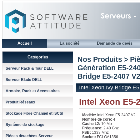
Accueil
La société
Demande de devis
Catégories
Nos Produits > Pi
Génération E5-240
Serveur Rack & Tour DELL
Bridge E5-2407 V
Serveur Blade DELL
Intel Xeon Ivy Bridge 
Armoire, Rack et Accessoires
Intel Xeon E5-
Produit Réseaux
Stockage Fibre Channel et iSCSI
Modèle:
Intel Xeon E5-2407 V2
Nombre de core:
4
Cache L2:
10 Mo
Système de stockage
Fréquence:
2.40 Ghz
FSB:
1333 Mhz
Pièces détachées Serveur
Socket:
FCLGA1356