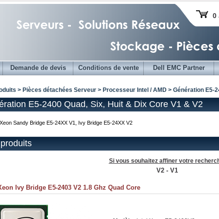
0 
Demande de devis
Conditions de vente
Dell EMC Partner
oduits > Pièces détachées Serveur >
Processeur Intel / AMD
> Génération E5-2
ration E5-2400 Quad, Six, Huit & Dix Core V1 & V2
l Xeon Sandy Bridge E5-24XX V1, Ivy Bridge E5-24XX V2
produits
Si vous souhaitez affiner votre recherc
V2
-
V1
 Xeon Ivy Bridge E5-2403 V2 1.8 Ghz Quad Core