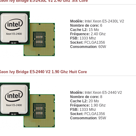
 Xeon Ivy Bridge E5-2430L V2 2.40 Ghz Six Core
Modèle:
Intel Xeon E5-2430L V2
Nombre de core:
6
Cache L2:
15 Mo
Fréquence:
2.40 Ghz
FSB:
1333 Mhz
Socket:
FCLGA1356
Consommation
: 60W
 Xeon Ivy Bridge E5-2440 V2 1.90 Ghz Huit Core
Modèle:
Intel Xeon E5-2440 V2
Nombre de core:
8
Cache L2:
20 Mo
Fréquence:
1.90 Ghz
FSB:
1333 Mhz
Socket:
FCLGA1356
Consommation
: 95W