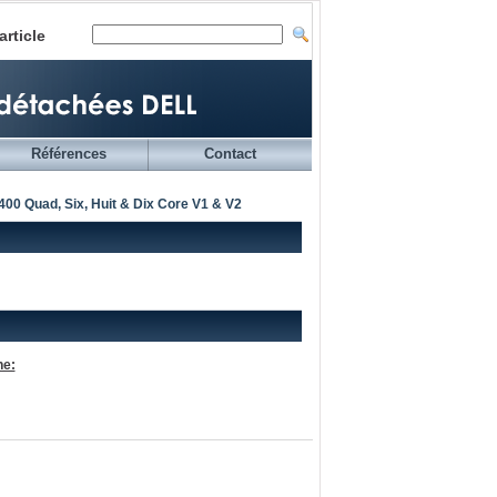
article
Références
Contact
400 Quad, Six, Huit & Dix Core V1 & V2
he: