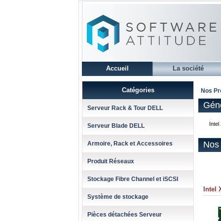
Accueil
La société
Catégories
Nos Pr
Géné
Serveur Rack & Tour DELL
Inte
Serveur Blade DELL
Nos 
Armoire, Rack et Accessoires
Produit Réseaux
Stockage Fibre Channel et iSCSI
Intel
Système de stockage
Pièces détachées Serveur