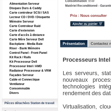
Consommation
: 95W
Alimentation Serveur
Matériel Reconditionné - Garanti
Disques Durs & Caddy
Carte controleur SCSI / SAS
Prix :
Nous consulter
Lecteur CD / DVD / Disquette
Mémoire Serveur
Carte Controleur Raid
Carte d'extension
Carte d'accès à distance
Carte Mère Serveur Dell
Présentation
Contactez 
Backplane - Media Baie
Riser - Bank Mémoire
Control Panel - Front Panel
Kit Rack / Rails
Processeurs Intel
Kit Processeur Dell
Processeur Intel / AMD
Radiateur Processeur & VRM
Les serveurs, sta
Façades Serveur
nouveaux proce
Cable et Connectique
Ventilateur
technologies intég
Consommable
rendement des dat
Divers
Pièces détachées Station de travail
Virtualisation, cl