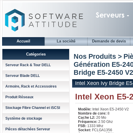
Accueil
La société
Demande de devis
Catégories
Nos Produits > Pi
Génération E5-240
Serveur Rack & Tour DELL
Bridge E5-2450 V2
Serveur Blade DELL
Intel Xeon Ivy Bridge E
Armoire, Rack et Accessoires
Intel Xeon E5-
Produit Réseaux
Stockage Fibre Channel et iSCSI
Modèle:
Intel Xeon E5-2450 V2
Nombre de core:
8
Cache L2:
20 Mo
Système de stockage
Fréquence:
2.50 Ghz
FSB:
1333 Mhz
Pièces détachées Serveur
Socket:
FCLGA1356