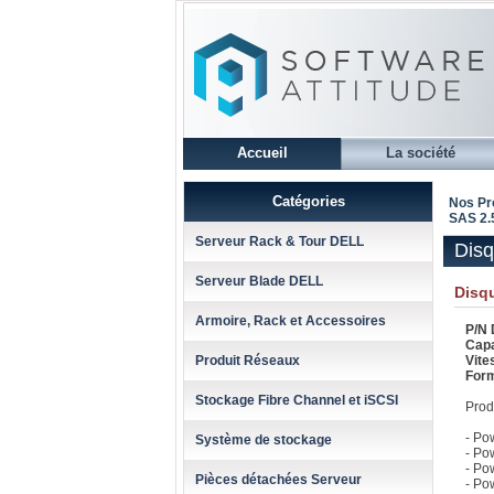
Accueil
La société
Catégories
Nos Pr
SAS 2.5
Serveur Rack & Tour DELL
Disq
Serveur Blade DELL
Disq
Armoire, Rack et Accessoires
P/N 
Capa
Produit Réseaux
Vit
Form
Stockage Fibre Channel et iSCSI
Prod
- Po
Système de stockage
- Po
- Po
Pièces détachées Serveur
- Po