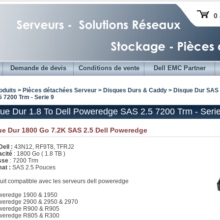
0 
Demande de devis
Conditions de vente
Dell EMC Partner
oduits > Pièces détachées Serveur >
Disques Durs & Caddy
>
Disque Dur SAS 
 7200 Trm - Serie 9
ue Dur 1.8 To Dell Poweredge SAS 2.5 7200 Trm - Seri
ue Dur 1800 Go 7.2K SAS 2.5 Dell Poweredge
Dell :
43N12, RF9T8, TFRJ2
cité
: 1800 Go ( 1.8 TB )
esse
: 7200 Trm
at :
SAS 2.5 Pouces
uit compatible avec les serveurs dell poweredge
weredge 1900 & 1950
weredge 2900 & 2950 & 2970
weredge R900 & R905
weredge R805 & R300