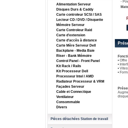
- Po
Alimentation Serveur
Mate
Disques Durs & Caddy
Carte controleur SCSI / SAS
Lecteur CD / DVD / Disquette
Mémoire Serveur
Carte Controleur Raid
Carte d'extension
Carte d'accès à distance
Prés
Carte Mère Serveur Dell
Backplane - Media Baie
Riser - Bank Mémoire
Fonct
• Offr
Control Panel - Front Panel
• Inte
Kit Rack / Rails
• Vite
Kit Processeur Dell
• Form
Processeur Intel / AMD
Radiateur Processeur & VRM
Façades Serveur
Prése
Cable et Connectique
Augmen
disque
Ventilateur
Consommable
Divers
Pièces détachées Station de travail