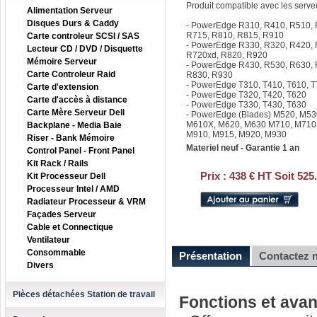
Produit compatible avec les serv
Alimentation Serveur
Disques Durs & Caddy
- PowerEdge R310, R410, R510, 
R715, R810, R815, R910
Carte controleur SCSI / SAS
- PowerEdge R330, R320, R420, 
Lecteur CD / DVD / Disquette
R720xd, R820, R920
Mémoire Serveur
- PowerEdge R430, R530, R630,
Carte Controleur Raid
R830, R930
- PowerEdge T310, T410, T610, 
Carte d'extension
- PowerEdge T320, T420, T620
Carte d'accès à distance
- PowerEdge T330, T430, T630
Carte Mère Serveur Dell
- PowerEdge (Blades) M520, M53
M610X, M620, M630 M710, M710
Backplane - Media Baie
M910, M915, M920, M930
Riser - Bank Mémoire
Materiel neuf - Garantie 1 an
Control Panel - Front Panel
Kit Rack / Rails
Prix :
438 € HT Soit 525
Kit Processeur Dell
Processeur Intel / AMD
Radiateur Processeur & VRM
Façades Serveur
Cable et Connectique
Ventilateur
Consommable
Présentation
Contactez 
Divers
Pièces détachées Station de travail
Fonctions et ava