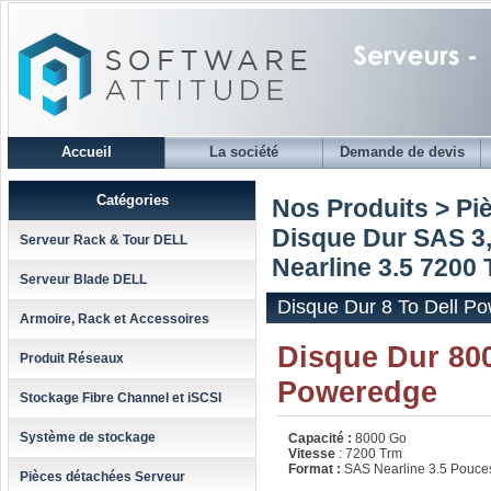
Accueil
La société
Demande de devis
Catégories
Nos Produits > Pi
Disque Dur SAS 3,
Serveur Rack & Tour DELL
Nearline 3.5 7200 
Serveur Blade DELL
Disque Dur 8 To Dell Po
Armoire, Rack et Accessoires
Disque Dur 800
Produit Réseaux
Poweredge
Stockage Fibre Channel et iSCSI
Système de stockage
Capacité :
8000 Go
Vitesse
: 7200 Trm
Format :
SAS Nearline 3.5 Pouce
Pièces détachées Serveur