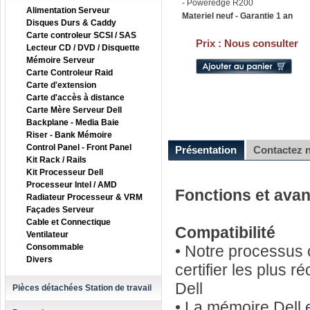
- Poweredge R200
Alimentation Serveur
Materiel neuf - Garantie 1 an
Disques Durs & Caddy
Carte controleur SCSI / SAS
Prix :
Nous consulter
Lecteur CD / DVD / Disquette
Mémoire Serveur
Carte Controleur Raid
Carte d'extension
Carte d'accès à distance
Carte Mère Serveur Dell
Backplane - Media Baie
Riser - Bank Mémoire
Control Panel - Front Panel
Présentation
Contactez 
Kit Rack / Rails
Kit Processeur Dell
Processeur Intel / AMD
Fonctions et ava
Radiateur Processeur & VRM
Façades Serveur
Cable et Connectique
Compatibilité
Ventilateur
Consommable
• Notre processus c
Divers
certifier les plus 
Dell
Pièces détachées Station de travail
• La mémoire Dell 