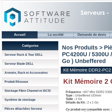
Accueil
La société
Demande de devis
Catégories
Nos Produits > Pi
PC4200U / 5300U 
Serveur Rack & Tour DELL
Go ) Unbeffered
Serveur Blade DELL
Kit Mémoire DDR2-PC2 5
Armoire, Rack et Accessoires
Kit Mémoire 2
Produit Réseaux
Stockage Fibre Channel et iSCSI
Fréquence :
667 Mhz DDR2 530
Type :
Unbeffered UDimm
Taille :
2 Go
Système de stockage
Détails du Kit :
2 x 1 Go
Pièces détachées Serveur
Ce produit est compatible avec :