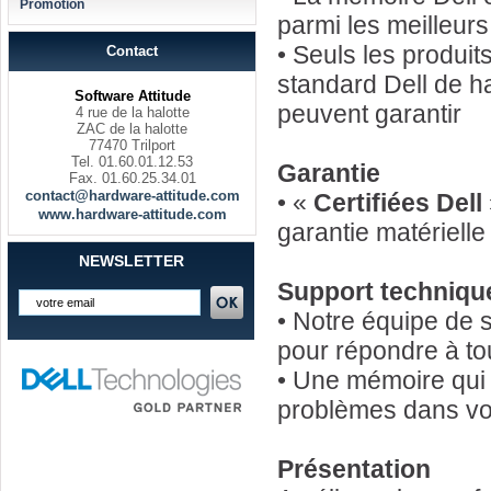
Promotion
parmi les meilleur
• Seuls les produi
Contact
standard Dell de h
Software Attitude
peuvent garantir
4 rue de la halotte
ZAC de la halotte
77470 Trilport
Tel. 01.60.01.12.53
Garantie
Fax. 01.60.25.34.01
contact@hardware-attitude.com
• «
Certifiées Dell
www.hardware-attitude.com
garantie matériell
NEWSLETTER
Support techniqu
• Notre équipe de 
pour répondre à to
• Une mémoire qui 
problèmes dans vot
Présentation