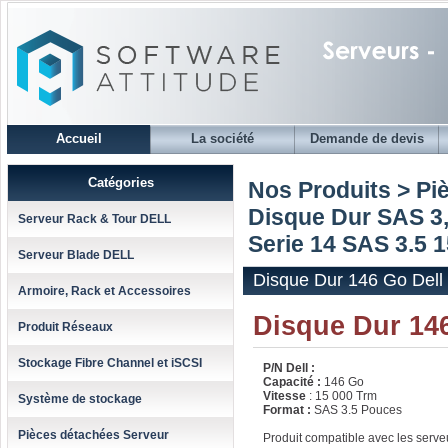
Accueil
La société
Demande de devis
Catégories
Nos Produits > Pi
Disque Dur SAS 3,
Serveur Rack & Tour DELL
Serie 14 SAS 3.5 
Serveur Blade DELL
Disque Dur 146 Go Dell
Armoire, Rack et Accessoires
Disque Dur 14
Produit Réseaux
Stockage Fibre Channel et iSCSI
P/N Dell :
Capacité :
146 Go
Vitesse
: 15 000 Trm
Système de stockage
Format :
SAS 3.5 Pouces
Pièces détachées Serveur
Produit compatible avec les serv