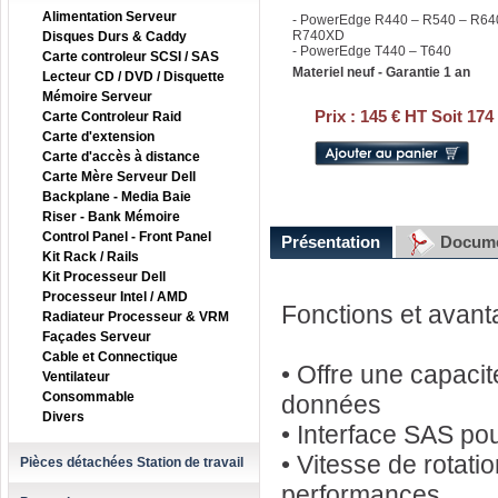
Alimentation Serveur
- PowerEdge R440 – R540 – R64
R740XD
Disques Durs & Caddy
- PowerEdge T440 – T640
Carte controleur SCSI / SAS
Materiel neuf - Garantie 1 an
Lecteur CD / DVD / Disquette
Mémoire Serveur
Prix :
145 € HT Soit 174
Carte Controleur Raid
Carte d'extension
Carte d'accès à distance
Carte Mère Serveur Dell
Backplane - Media Baie
Riser - Bank Mémoire
Control Panel - Front Panel
Présentation
Docume
Kit Rack / Rails
Kit Processeur Dell
Processeur Intel / AMD
Fonctions et avan
Radiateur Processeur & VRM
Façades Serveur
Cable et Connectique
• Offre une capaci
Ventilateur
Consommable
données
Divers
• Interface SAS po
• Vitesse de rotati
Pièces détachées Station de travail
performances